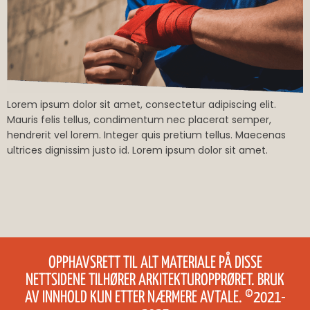
Lorem ipsum dolor sit amet, consectetur adipiscing elit.
Mauris felis tellus, condimentum nec placerat semper,
hendrerit vel lorem. Integer quis pretium tellus. Maecenas
ultrices dignissim justo id. Lorem ipsum dolor sit amet.
OPPHAVSRETT TIL ALT MATERIALE PÅ DISSE
NETTSIDENE TILHØRER ARKITEKTUROPPRØRET. BRUK
AV INNHOLD KUN ETTER NÆRMERE AVTALE. ©2021-