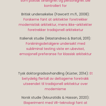
som politisk tilhørighet og personlighet ble
kontrollert for
Britisk undersøkelse (Fawcett m.fl., 2008):
Forskerne fant at arkitekter foretrekker
modernistisk arkitektur, mens ikke-arkitekter
foretrekker tradisjonell arkiteketur
Italiensk studie (Mastandrea & Bartoli, 2011):
Forskningsdetalgere undersøkt med
subliminal testing viste en ubevisst,
emosjonell preferanse for klassisk arkitektur
Tysk doktorgradsavhandling (Küster, 2014):
Et
betydelig flertall av deltagerne foretrakk
utseendet til tradisjonell
arkitektur over
modernisme
Norsk studie (Mouratidis & Hassan, 2020):
Eksperiment med VR-teknologi fant at