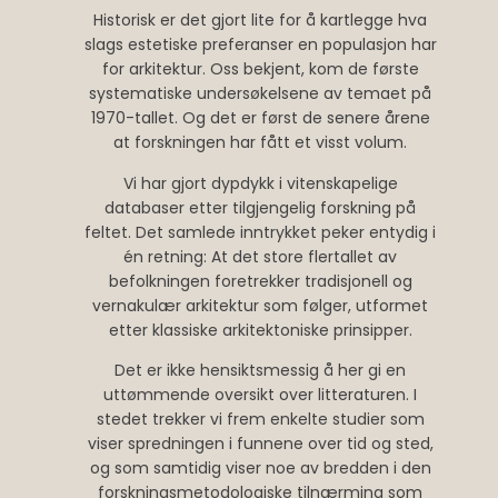
Historisk er det gjort lite for å kartlegge hva
slags estetiske preferanser en populasjon har
for arkitektur. Oss bekjent, kom de første
systematiske undersøkelsene av temaet på
1970-tallet. Og det er først de senere årene
at forskningen har fått et visst volum.
Vi har gjort dypdykk i vitenskapelige
databaser etter tilgjengelig forskning på
feltet. Det samlede inntrykket peker entydig i
én retning: At det store flertallet av
befolkningen foretrekker tradisjonell og
vernakulær arkitektur som følger, utformet
etter klassiske arkitektoniske prinsipper.
Det er ikke hensiktsmessig å her gi en
uttømmende oversikt over litteraturen. I
stedet trekker vi frem enkelte studier som
viser spredningen i funnene over tid og sted,
og som samtidig viser noe av bredden i den
forskningsmetodologiske tilnærming som