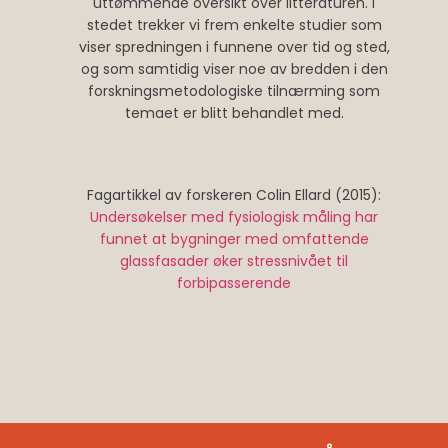
uttømmende oversikt over litteraturen. I
stedet trekker vi frem enkelte studier som
viser spredningen i funnene over tid og sted,
og som samtidig viser noe av bredden i den
forskningsmetodologiske tilnærming som
temaet er blitt behandlet med.
Fagartikkel av forskeren Colin Ellard (2015):
Undersøkelser med fysiologisk måling har
funnet at bygninger med omfattende
glassfasader øker stressnivået til
forbipasserende