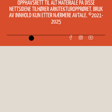
OPPHAVSRETT TIL ALT MATERIALE PÅ DISSE
NETTSIDENE TILHØRER ARKITEKTUROPPRØRET. BRUK
AV INNHOLD KUN ETTER NÆRMERE AVTALE. ©2021-
2025