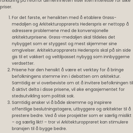
forklaring på hvorfor allmennheten viser liten interesse for slike
priser.
For det første, er hensikten med å etablere Grøss-
medaljen og Arkitekturopprørets Hederspris er nettopp å
adressere problemene med de konvensjonelle
arkitekturprisene. Grøss-medaljen skal tildeles det
nybygget som er styggest og mest skjemmer sine
omgivelser. Arkitekturopprørets Hederspris skal på sin side
gis til et vakkert og veltilpasset nybygg som innbyggerne
verdsetter.
Prisene har den hensikt å være et verktøy for å bringe
befolkningens stemme inn i debatten om arkitektur.
Samtidig er vi overbeviste om at å invitere befolkningen til
å aktivt delta i disse prisene, vil øke engasjementet for
stedsutvikling som politisk sak.
Samtidig ønsker vi å både skremme og inspirere
offentlige beslutningstagere, utbyggere og arkitekter til å
prestere bedre. Ved å vise prosjekter som er særlig mislikt
– og særlig likt! – tror vi Arkitekturopprøret kan stimulere
bransjen til å bygge bedre.