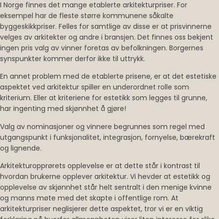
I Norge finnes det mange etablerte arkitekturpriser. For
eksempel har de fleste større kommunene såkalte
byggeskikkpriser. Felles for samtlige av disse er at prisvinnerne
velges av arkitekter og andre i bransjen. Det finnes oss bekjent
ingen pris valg av vinner foretas av befolkningen. Borgernes
synspunkter kommer derfor ikke til uttrykk.
En annet problem med de etablerte prisene, er at det estetiske
aspektet ved arkitektur spiller en underordnet rolle som
kriterium. Eller at kriteriene for estetikk som legges til grunne,
har ingenting med skjønnhet å gjøre!
Valg av nominasjoner og vinnere begrunnes som regel med
utgangspunkt i funksjonalitet, integrasjon, fornyelse, bærekraft
og lignende.
Arkitekturopprørets opplevelse er at dette står i kontrast til
hvordan brukerne opplever arkitektur. Vi hevder at estetikk og
opplevelse av skjønnhet står helt sentralt i den menige kvinne
og manns møte med det skapte i offentlige rom. At
arkitekturpriser neglisjerer dette aspektet, tror vi er en viktig