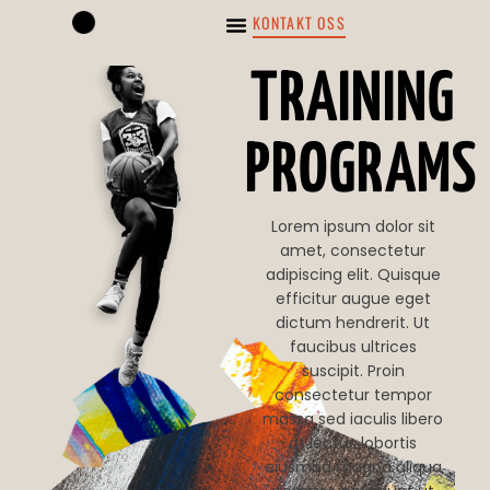
KONTAKT OSS
OM ARKITEKTUROPPRØRET
TRAINING
PROGRAMS
Lorem ipsum dolor sit
amet, consectetur
adipiscing elit. Quisque
efficitur augue eget
dictum hendrerit. Ut
faucibus ultrices
suscipit. Proin
consectetur tempor
massa sed iaculis libero
at lectus lobortis
eiusmod magna aliqua