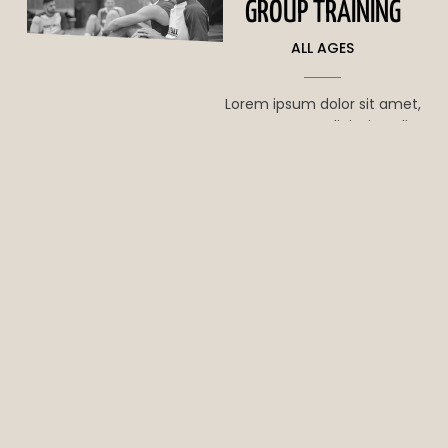
GROUP TRAINING
ALL AGES
Lorem ipsum dolor sit amet,
consectetur adipiscing elit.
Mauris felis tellus,
condimentum nec placerat
semper, hendrerit vel lorem.
Integer quis pretium tellus.
Maecenas ultrices dignissim
justo id. Lorem ipsum dolor
sit amet.
VISIT
PROGRAM