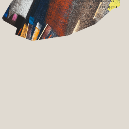
itempor incididunt ut
labore et dolore magna